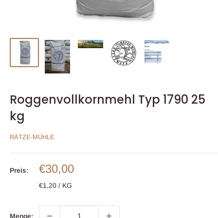
Roggenvollkornmehl Typ 1790 25
kg
RÄTZE-MÜHLE
Sonderpreis
€30,00
Preis:
€1,20
/
KG
Menge: