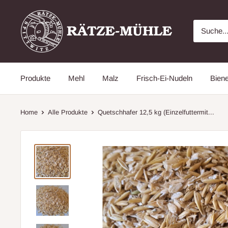
Direkt
Rätze
zum
Mühle
Inhalt
Online
Shop
aus
Produkte
Mehl
Malz
Frisch-Ei-Nudeln
Bien
der
Lausitz
Home
Alle Produkte
Quetschhafer 12,5 kg (Einzelfuttermit...