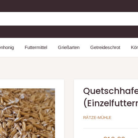
enhonig
Futtermittel
Grießarten
Getreideschrot
Kör
Quetschhafer
(Einzelfutter
RÄTZE-MÜHLE