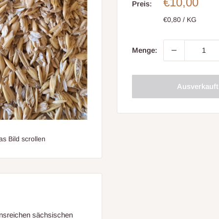
Sonderpre
€10,00
Preis:
€0,80
/
KG
Menge:
Ausverkauft
 Bild scrollen
ionsreichen sächsischen