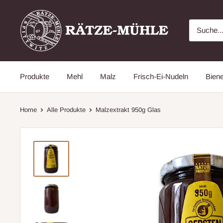
Direkt
Rätze
zum
Mühle
Inhalt
Online
Shop
aus
Produkte
Mehl
Malz
Frisch-Ei-Nudeln
Bien
der
Lausitz
Home
Alle Produkte
Malzextrakt 950g Glas