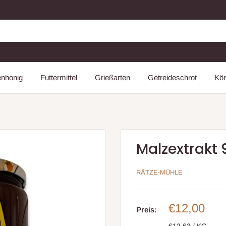
enhonig
Futtermittel
Grießarten
Getreideschrot
Kör
Malzextrakt
RÄTZE-MÜHLE
Sonderpre
€12,00
Preis:
€12,63
/
KG