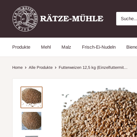
Direkt
Rätze
zum
Mühle
Inhalt
Online
Shop
aus
Produkte
Mehl
Malz
Frisch-Ei-Nudeln
Bien
der
Lausitz
Home
Alle Produkte
Futterweizen 12,5 kg (Einzelfuttermit...