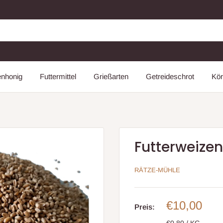
enhonig
Futtermittel
Grießarten
Getreideschrot
Kör
Futterweizen 
RÄTZE-MÜHLE
Sonderpre
€10,00
Preis:
€0,80
/
KG