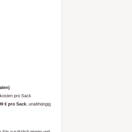
alen)
dkosten pro Sack
99 € pro Sack
, unabhängig
n Sie zusätzlich Honig und