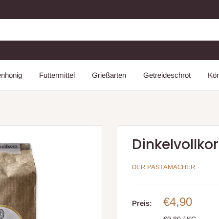
enhonig
Futtermittel
Grießarten
Getreideschrot
Kör
Dinkelvollko
DER PASTAMACHER
Sonderpre
€4,90
Preis:
€9,80
/
KG