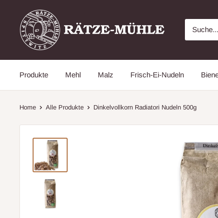
Direkt
Rätze
zum
Mühle
Inhalt
Online
Shop
aus
Produkte
Mehl
Malz
Frisch-Ei-Nudeln
Bien
der
Lausitz
Home
Alle Produkte
Dinkelvollkorn Radiatori Nudeln 500g